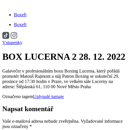
Přejít
k
Boxeři
obsahu
Boxeři
Vstupenky
BOX LUCERNA 2 28. 12. 2022
Galavečer v profesionálním boxu Boxing Lucerna, který pořádá
promotér Matouš Rajmont a stáj Patron Boxing se uskuteční 29.
prosince od 17:30 hodin v Praze, ve velkém sále Lucerny na
adrese: Štěpánská 61, 110 00 Nové Město Praha
Označeno tagem
Uplynulé turnaje
Napsat komentář
Vaše e-mailová adresa nebude zveřejněna.
Vyžadované informace
jsou označeny
*