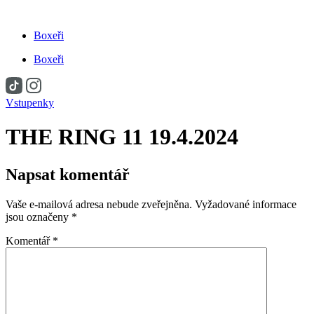
Přejít
k
Boxeři
obsahu
Boxeři
Vstupenky
THE RING 11 19.4.2024
Napsat komentář
Vaše e-mailová adresa nebude zveřejněna.
Vyžadované informace
jsou označeny
*
Komentář
*